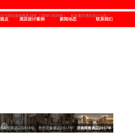
设计
与深化落地服务18年（2008~2026年）
，知名
重庆酒店设计公司
！
观点
酒店设计案例
新闻动态
联系我们
15
渝都熙美酒店|2018年
贵州宏鑫酒店|2017年
济南舜奥酒店|2017年
木石山居名宿酒