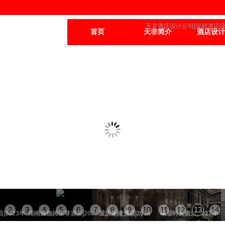
天非
酒店设计公司
|深耕
酒店
首页
天非简介
酒店设计
2
3
4
5
6
7
8
9
10
11
12
13
14
|2023年
湖南温德姆至尊酒店|2023年
重庆金陵酒店|2018
峨眉时光酒店|2017年