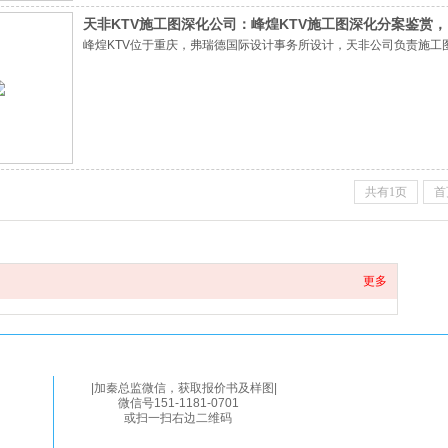
天非KTV施工图深化公司：峰煌KTV施工图深化分案鉴赏
峰煌KTV位于重庆，弗瑞德国际设计事务所设计，天非公司负责施工图
共有1页
首
更多
|加秦总监微信，获取报价书及样图|
微信号151-1181-0701
或扫一扫右边二维码