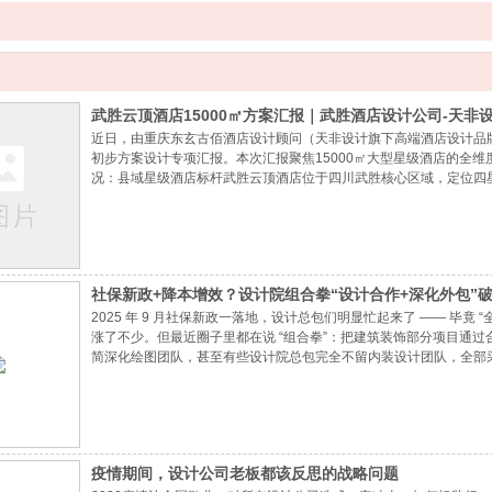
武胜云顶酒店15000㎡方案汇报｜武胜酒店设计公司-天非
近日，由重庆东玄古佰酒店设计顾问（天非设计旗下高端酒店设计品
初步方案设计专项汇报。本次汇报聚焦15000㎡大型星级酒店的全
况：县域星级酒店标杆武胜云顶酒店位于四川武胜核心区域，定位四星
饮、会议及配套休闲空间，是武胜本地重点商旅配套项目。重庆东玄
计到施工落
社保新政+降本增效？设计院组合拳“设计合作+深化外包”
2025 年 9 月社保新政一落地，设计总包们明显忙起来了 —— 毕
涨了不少。但最近圈子里都在说 “组合拳”：把建筑装饰部分项目通
简深化绘图团队，甚至有些设计院总包完全不留内装设计团队，全部
疫情期间，设计公司老板都该反思的战略问题