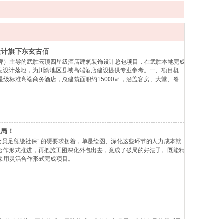
设计旗下东玄古佰
牌）主导的武胜云顶四星级酒店建筑装饰设计总包项目，在武胜本地完成
维度设计落地，为川渝地区县域高端酒店建设提供专业参考。一、项目概
级标准高端商务酒店，总建筑面积约15000㎡，涵盖客房、大堂、餐
古佰作为本次项目建筑装饰设计总包单位，全程负责从方案创意、空间设
破局！
竟 “全员足额缴社保” 的硬要求摆着，单是绘图、深化这些环节的人力成本就
过合作形式推进，再把施工图深化外包出去，竟成了破局的好法子。既能精
采用灵活合作形式完成项目。