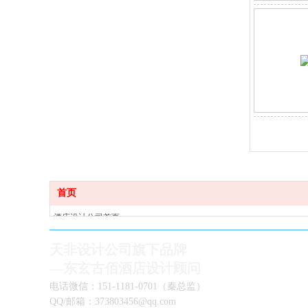
首页
酒店设计公司首页
酒店设计公司简介
天非
设计公司
旗下品牌
酒店设计设计案例
—
东玄古佰酒店设计
顾问
酒店设计师团队
酒店设计公司新闻
电话微信：151-1181-0701（秦总监）
重庆酒店设计公司
QQ/邮箱：373803456@qq.com