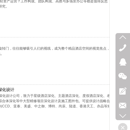
、轻资产运营？工作构成、团队构成、高效与多场景办公等都是值得反思
研究。
旋转门，往往能够吸引人们的视线，成为整个精品酒店空间的视觉焦点，
说。
深化设计
场深化设计公司，致力于星级酒店深化、主题酒店深化、度假酒店深化、名
综合体深化等中大型精修项目深化设计及施工图外包。可提供设计战略合
与CCD、亚泰、美盛、中之御、博特、尚辰、陆道、香港天工、亦品等知
造提高商业价值，完成过希尔顿Hilton、温德姆Wyndham、香格里
Marriott等多个品牌酒店项目，以“成熟的服务体系和专业能力”充分得到了众多知