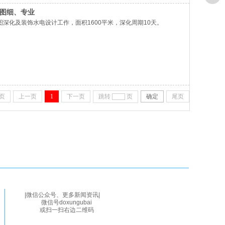
，图细、专业
深化及装饰水电设计工作，面积1600平米，深化周期10天。
页
上一页
1
下一页
跳转
页
确定
尾页
|微信公众号、更多新闻资讯|
微信号doxungubai
或扫一扫右边二维码