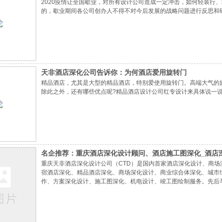
2020疫情让全国歇业，对所有设计公司造成一定冲击，如何轻装行
的，歇业期间各公司创办人不得不对今后发展的战略问题进行反思和
天非酒店深化公司告诉你：为何酒店爱用旋转门
精品酒店，尤其是大型的精品酒店，特别爱使用旋转门。高端大气的
除此之外，还有哪些优点呢?精品酒店设计公司红专设计来具体说一
名企推荐：重庆酒店深化设计顾问、酒店施工图深化_酒店
重庆天非酒店深化设计公司（CTD）是国内首家酒店深化设计、商
宿酒店深化、精品酒店深化、商场深化设计、商业综合体深化、城市
作、方案深化设计、施工图深化、机电设计、竣工图绘制服务。先后
名酒店设计公司、商业空间设计公司合作，以丰富的项目设计经验为客户创
拉Shangri-La、凯莱GLORIA PLAZA HOTELS、心景、万豪
名酒店管理集团、建筑顾问、设计顾问的高度认可并携手联合发展。