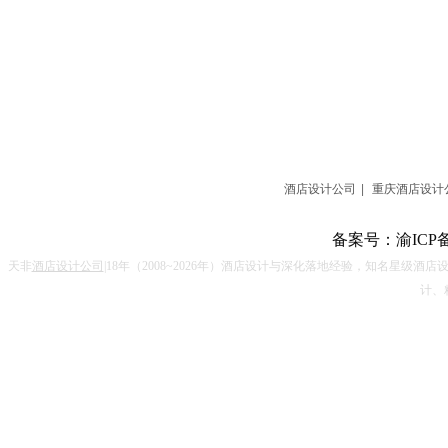
酒店设计公司
|
重庆酒店设计
备案号：
渝ICP备
天非
酒店设计公司
|18
年（
2008~2026
年）酒店设计与深化落地经验，知名星级酒店
计、