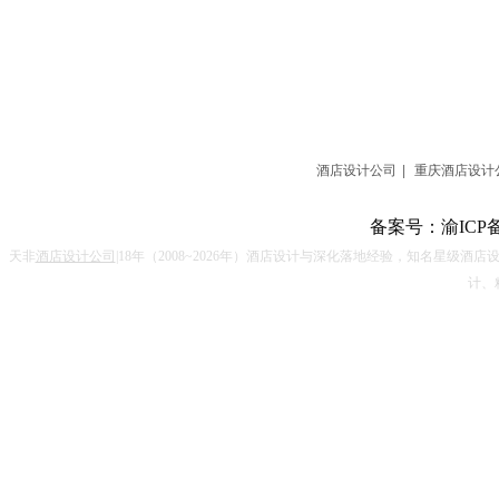
酒店设计公司
|
重庆酒店设计
备案号：
渝ICP备
天非
酒店设计公司
|18
年（
2008~2026
年）酒店设计与深化落地经验，知名星级酒店
计、