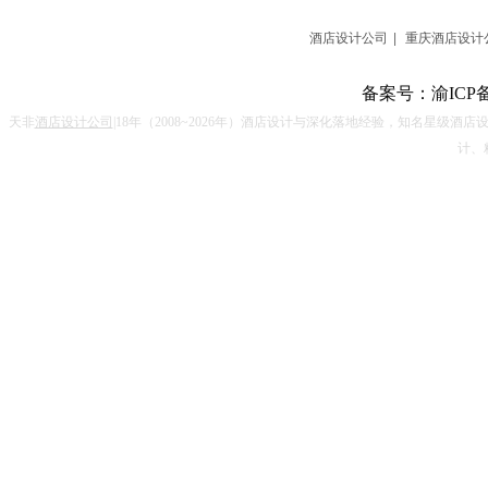
酒店设计公司
|
重庆酒店设计
备案号：
渝ICP备
天非
酒店设计公司
|18
年（
2008~2026
年）酒店设计与深化落地经验，知名星级酒店
计、