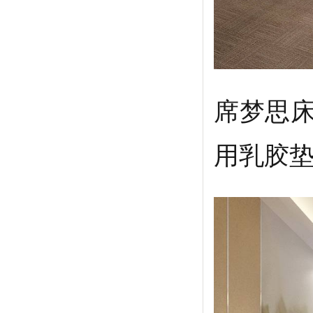
席梦思床
用乳胶