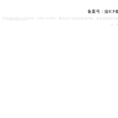
备案号：
渝ICP备
天非
酒店设计公司
|18
年（
2008~2026
年）酒店设计与深化落地经验，知名星级酒店
计、